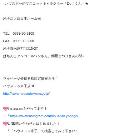
↑ハウスドゥのマスコットキャラクター「Do！くん」★
米子店／西日本ホーム㈱
TEL 0859-30-3100
FAX 0859-30-3200
米子市米原7丁目15-27
ぱちんこアンコールワンさん、麵屋まつりさんの間♪
マイページ登録者様限定情報あり!!
ハウスドゥ米子店HP
http://www.housedo-yonago.jp/
Instagramもやってます！
┗
https://www.instagram.com/housedo.yonago/
LINE問い合わせもはじめました！
┗「ハウスドゥ米子」で検索してみて下さい♪