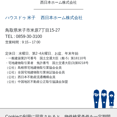
西日本ホーム株式会社
ハウスドゥ 米子 西日本ホーム株式会社
鳥取県米子市米原7丁目15-27
TEL : 0859-30-3100
営業時間 : 9:15～17:00
定休日 : 水曜日、第2･4火曜日、お盆、年末年始
・一般建築業許可番号 国土交通大臣（般-5）第18110号
・宅地建物取引業者 免許番号 国土交通大臣(3)第8218号
（公社）島根県宅地建物取引業協会会員
（公社）全国宅地建物取引業保証協会会員
（公社）西日本不動産流通機構会員
（公社）中国地区不動産公正取引協議会加盟
© HouseDoYonago
Cookieの利用に同意されると、物件検索条件を一定期間