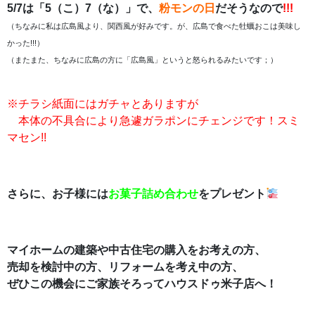
5/7は「5（こ）7（な）」で、
粉モンの日
だそうなので
!!!
（ちなみに私は広島風より、関西風が好みです。が、広島で食べた牡蠣おこは美味し
かった!!!）
（またまた、ちなみに広島の方に「広島風」というと怒られるみたいです；）
※チラシ紙面にはガチャとありますが
本体の不具合により急遽ガラポンにチェンジです！スミ
マセン!!
さらに、お子様には
お菓子詰め合わせ
をプレゼント
マイホームの建築や中古住宅の購入をお考えの方、
売却を検討中の方、リフォームを考え中の方、
ぜひこの機会にご家族そろってハウスドゥ米子店へ！