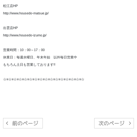
松江店HP
http://www.housedo-matsue.jp/
出雲店HP
http://www.housedo-izumo.jp/
営業時間：10：00～17：00
休業日：毎週水曜日、年末年始 以外毎日営業中
もちろん土日も営業しております!!
☆≡☆≡☆≡☆≡☆≡☆≡☆≡☆≡☆≡☆≡☆≡☆≡☆≡☆≡☆≡☆