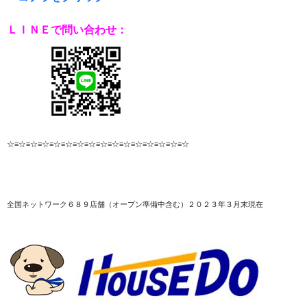
ＬＩＮＥで問い合わせ：
☆≡☆≡☆≡☆≡☆≡☆≡☆≡☆≡☆≡☆≡☆≡☆≡☆≡☆≡☆≡☆
全国ネットワーク６８９店舗（オープン準備中含む）２０２３年３月末現在