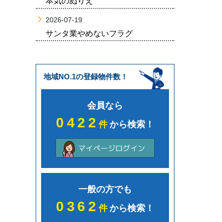
本気のぬりえ
2026-07-19
サンタ業やめないフラグ
地域NO.1の登録物件数！
会員なら
0422
件
から検索！
一般の方でも
0362
件
から検索！