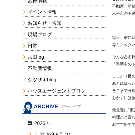
お得情報
不動産・新
イベント情報
米子市の不動
お知らせ・告知
現場ブログ
毎日、家に
専らクックパ
日常
吉田log
そんなある
「手羽中の
不動産情報
しっかり目
ジツザキblog
あとはほっ
ハウスエージェントブログ
そこまで分
おかずには
ARCHIVE
アーカイブ
最近週に1度
料理かと言
2026 年
おすすめで
2026年8月
(1)