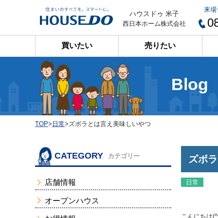
来場
ハウスドゥ 米子
0
西日本ホーム株式会社
買いたい
売りたい
Blog
TOP
>
日常
>
ズボラとは言え美味しいやつ
CATEGORY
カテゴリー
ズボラ
店舗情報
日常
オープンハウス
こんにちは(^^