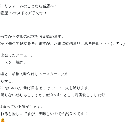
築・リフォームのことなら当店へ！
産屋 ハウスドゥ米子です！
帰ってから夕飯の献立を考え始めます。
ッド先生で献立を考えますが、たまに煮詰まり、思考停止・・・(；▼；)
日出会ったメニュー。
トースター焼き」
の塩と、胡椒で味付けしトースターに入れ
たらかし。
厚くないので、焦げ目もそこそこついて火も通ります。
物足りない感じもしますが、献立の1つとして定番化しました◎
は食べている気がします。
われると怪しいですが、美味しいので全然ＯＫです！
す