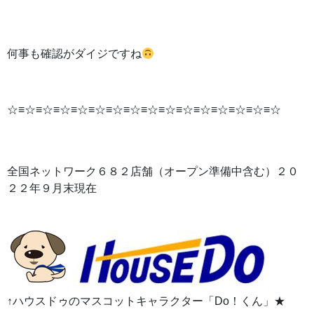
何事も確認がダイジですね
☆≡☆≡☆≡☆≡☆≡☆≡☆≡☆≡☆≡☆≡☆≡☆≡☆≡☆≡☆≡☆
全国ネットワーク６８２店舗（オープン準備中含む）２０
２２年９月末現在
↑ハウスドゥのマスコットキャラクター「Do！くん」★