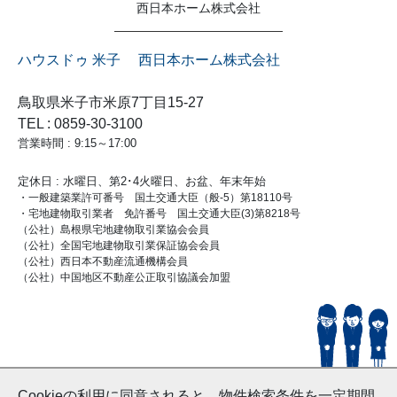
西日本ホーム株式会社
ハウスドゥ 米子 西日本ホーム株式会社
鳥取県米子市米原7丁目15-27
TEL : 0859-30-3100
営業時間 : 9:15～17:00
定休日 : 水曜日、第2･4火曜日、お盆、年末年始
・一般建築業許可番号 国土交通大臣（般-5）第18110号
・宅地建物取引業者 免許番号 国土交通大臣(3)第8218号
（公社）島根県宅地建物取引業協会会員
（公社）全国宅地建物取引業保証協会会員
（公社）西日本不動産流通機構会員
（公社）中国地区不動産公正取引協議会加盟
© HouseDoYonago
Cookieの利用に同意されると、物件検索条件を一定期間