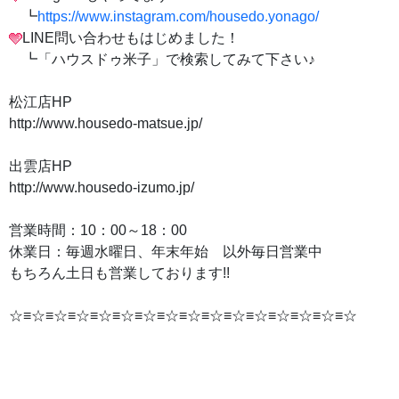
┗
https://www.instagram.com/housedo.yonago/
LINE問い合わせもはじめました！
┗「ハウスドゥ米子」で検索してみて下さい♪
松江店HP
http://www.housedo-matsue.jp/
出雲店HP
http://www.housedo-izumo.jp/
営業時間：10：00～18：00
休業日：毎週水曜日、年末年始 以外毎日営業中
もちろん土日も営業しております!!
☆≡☆≡☆≡☆≡☆≡☆≡☆≡☆≡☆≡☆≡☆≡☆≡☆≡☆≡☆≡☆