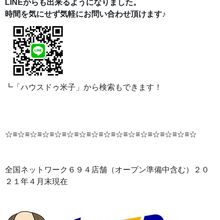
LINEからも出来るようになりました。
時間を気にせず気軽にお問い合わせ頂けます♪
┗「ハウスドゥ米子」から検索もできます！
☆≡☆≡☆≡☆≡☆≡☆≡☆≡☆≡☆≡☆≡☆≡☆≡☆≡☆≡☆≡☆
全国ネットワーク６９４店舗（オープン準備中含む）２０
２１年４月末現在