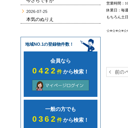
今さらですが
営業時間：10
休業日：毎
2026-07-25
もちろん土日
本気のぬりえ
☆≡☆≡☆≡☆
地域NO.1の登録物件数！
会員なら
0422
件
から検索！
一般の方でも
0362
件
から検索！