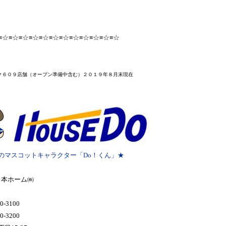
≡☆≡☆≡☆≡☆≡☆≡☆≡☆≡☆≡☆≡☆≡☆≡☆
ク６０９店舗
（オープン準備中含む）２０１９年８月末
現在
のマスコットキャラクター「Do！くん」★
日本ホーム㈱
0-3100
0-3200