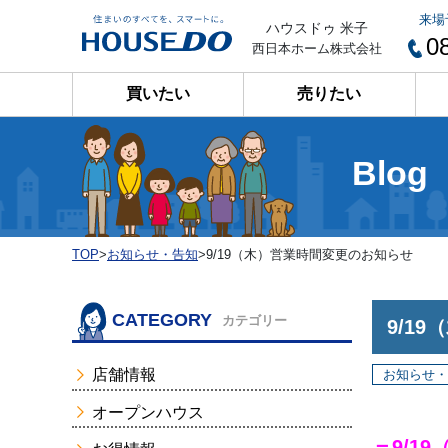
来場
ハウスドゥ 米子
0
西日本ホーム株式会社
買いたい
売りたい
Blog
TOP
>
お知らせ・告知
>
9/19（木）営業時間変更のお知らせ
CATEGORY
カテゴリー
9/1
店舗情報
お知らせ・
オープンハウス
＝9/19