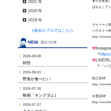
米子市米原7丁
2021 年
ぱちんこア
2020 年
2019 年
マイページ登
»過去のブログはこちら
ハウスドゥ米
http://www.h
NEW
最近の記事
Insta
┗
https
2026-08-08
LINE
特性
┗「ハウ
2026-08-01
松江店HP
野菜が食べたい
http://www.ho
2026-07-30
映画「キングダム｝
出雲店HP
http://www.h
2026-07-27