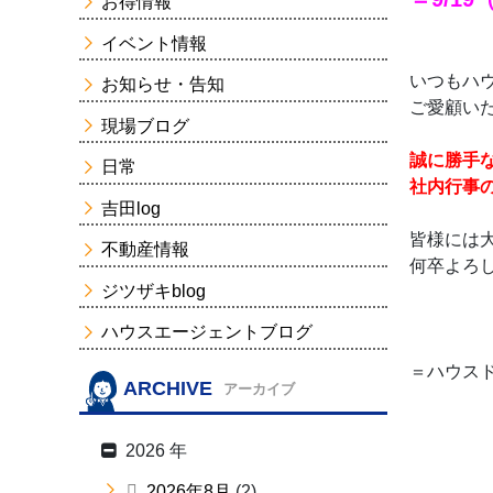
お得情報
イベント情報
いつもハ
お知らせ・告知
ご愛顧い
現場ブログ
誠に勝手な
日常
社内行事
吉田log
皆様には
不動産情報
何卒よろ
ジツザキblog
ハウスエージェントブログ
＝ハウス
ARCHIVE
アーカイブ
2026 年
2026年8月
(2)