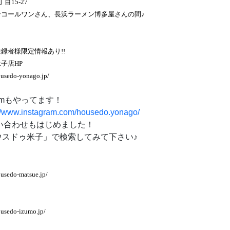
目15-27
ンコールワンさん、長浜ラーメン博多屋さんの間♪
録者様限定情報あり!!
子店HP
ousedo-yonago.jp/
gramもやってます！
://www.instagram.com/housedo.yonago/
問い合わせもはじめました！
スドゥ米子」で検索してみて下さい♪
usedo-matsue.jp/
ousedo-izumo.jp/