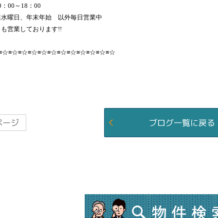
：00～18：00
週水曜日、年末年始 以外毎日営業中
も営業しております!!
≡☆≡☆≡☆≡☆≡☆≡☆≡☆≡☆≡☆≡☆≡☆≡☆