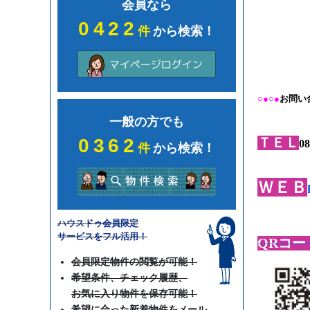
会員なら
0422
件
から検索！
○●○●
お問い
一般の方でも
0362
ＴＥＬ
08
件
から検索！
ＷＥＢ
ハウスドゥ会員限定
サービスをフル活用！
QRコー
会員限定物件の閲覧が可能！
希望条件、チェック履歴、
お気に入り物件を保存可能！
希望に合った新着物件をメール