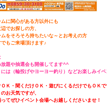
ームに関心がある方以外にも
近辺でお探しの方、
ームをそろそろ持ちたいな～とお考えの方
方でもご来場頂けます♪
は
め放題や抽選会も開催してます^^
まには（輪投げやヨーヨー釣り）などお楽しみイベ
けＯＫ・聞くだけＯＫ・遊びにくるだけでもＯＫです
くのお天気ですが、
揃ってぜひイベント会場へお越しくださいませ！