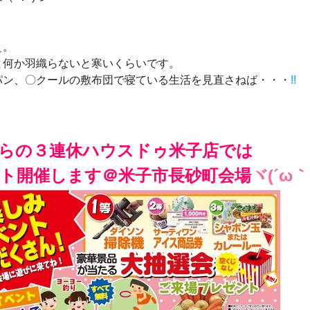
ぇ。
と何か羽織らないと寒いくらいです。
パン、〇クールの敷布団で寝ている生活を見直さねば・・・
!!
らの３連休ハウスドゥ米子店では
ト開催します＠米子市長砂町会場
ヾ(´ω｀