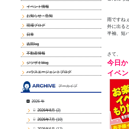
イベント情報
お知らせ・告知
雨ですね
現場ブログ
外に出る
半袖、短
日常
吉田log
不動産情報
さて、
今日か
ジツザキblog
イベン
ハウスエージェントブログ
ARCHIVE
アーカイブ
2026 年
2026年8月
(2)
2026年7月
(10)
2026年6月
(12)