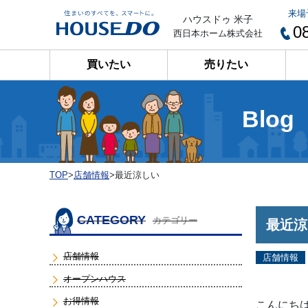
来場
ハウスドゥ 米子
0
西日本ホーム株式会社
買いたい
売りたい
Blog
TOP
>
店舗情報
>
最近涼しい
CATEGORY
カテゴリー
最近涼
店舗情報
店舗情報
オープンハウス
お得情報
こんにちは