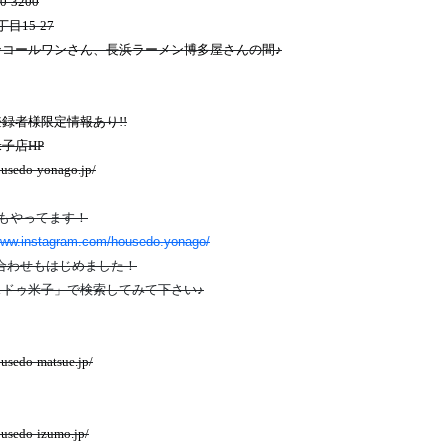
0-3200
目15-27
ンコールワンさん、長浜ラーメン博多屋さんの間♪
録者様限定情報あり!!
子店HP
ousedo-yonago.jp/
ramもやってます！
/www.instagram.com/housedo.yonago/
い合わせもはじめました！
ドゥ米子」で検索してみて下さい♪
usedo-matsue.jp/
ousedo-izumo.jp/