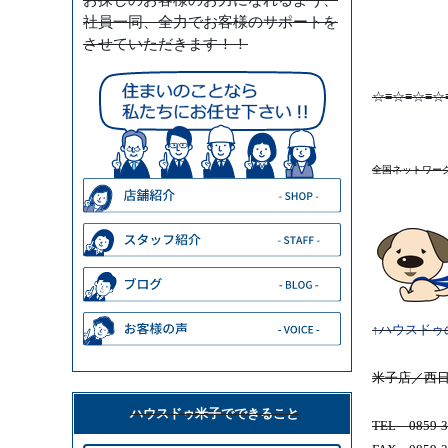
社員一同、全力でお客様のサポートを
させていただきます！！
☆≡☆≡☆≡☆
全国ネットワー
↑ハウスドゥ
米子店／西
ハウスドゥ米子でできること
TEL 0859-3