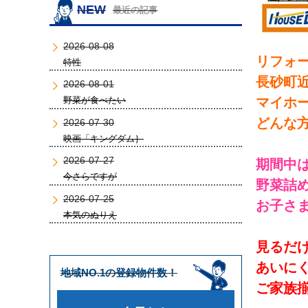
NEW
最近の記事
2026-08-08
リフォ
特性
長砂町
2026-08-01
野菜が食べたい
マイホ
どんな
2026-07-30
映画「キングダム｝
2026-07-27
期間中
今さらですが
野菜詰
2026-07-25
お子さ
本気のぬりえ
見るだ
あいに
地域NO.1の登録物件数！
ご家族