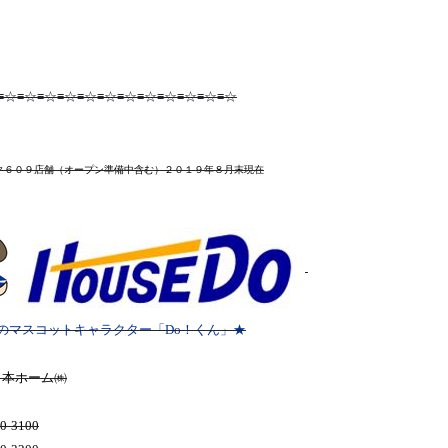
≡☆≡☆≡☆≡☆≡☆≡☆≡☆≡☆≡☆≡☆≡☆≡☆
ク６０９店舗
（オープン準備中含む）２０１９年８月末
現在
のマスコットキャラクター「Do！くん」★
日本ホーム㈱
0-3100