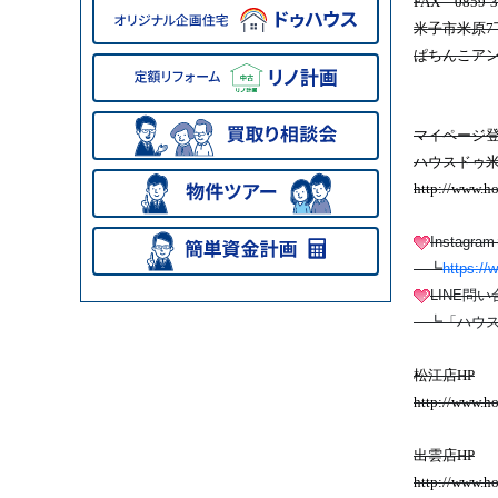
FAX 0859-3
米子市米原7丁
ぱちんこア
マイページ登
ハウスドゥ米
http://www.h
Instag
┗
https:/
LINE問
┗「ハウス
松江店HP
http://www.ho
出雲店HP
http://www.h