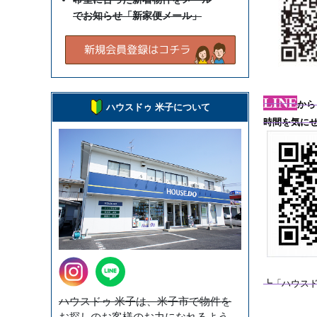
でお知らせ「新家便メール」
LINE
から
ハウスドゥ 米子について
時間を気に
┗「ハウス
ハウスドゥ 米子は、米子市で物件を
お探しのお客様のお力になれるよう、