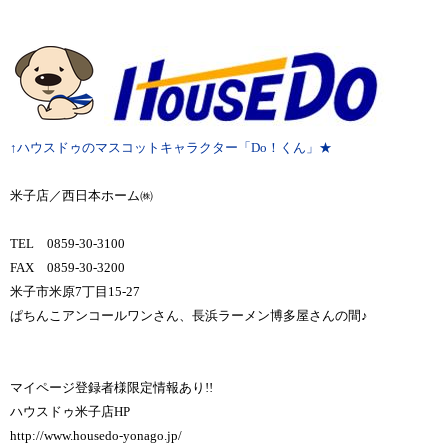
↑ハウスドゥのマスコットキャラクター「Do！くん」★
米子店／西日本ホーム㈱
TEL 0859-30-3100
FAX 0859-30-3200
米子市米原7丁目15-27
ぱちんこアンコールワンさん、長浜ラーメン博多屋さんの間♪
マイページ登録者様限定情報あり!!
ハウスドゥ米子店HP
http://www.housedo-yonago.jp/