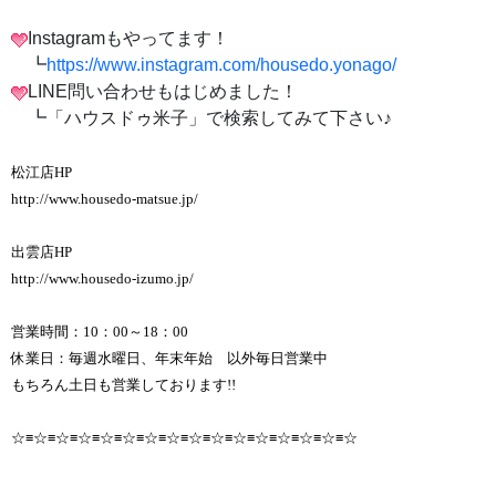
Instagramもやってます！
┗
https://www.instagram.com/housedo.yonago/
LINE問い合わせもはじめました！
┗「ハウスドゥ米子」で検索してみて下さい♪
松江店HP
http://www.housedo-matsue.jp/
出雲店HP
http://www.housedo-izumo.jp/
営業時間：10：00～18：00
休業日：毎週水曜日、年末年始 以外毎日営業中
もちろん土日も営業しております!!
☆≡☆≡☆≡☆≡☆≡☆≡☆≡☆≡☆≡☆≡☆≡☆≡☆≡☆≡☆≡☆