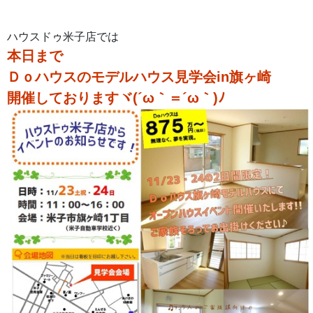
ハウスドゥ米子店では
本日まで
Ｄｏハウスのモデルハウス見学会in旗ヶ崎
開催しておりますヾ(´ω｀＝´ω｀)ﾉ