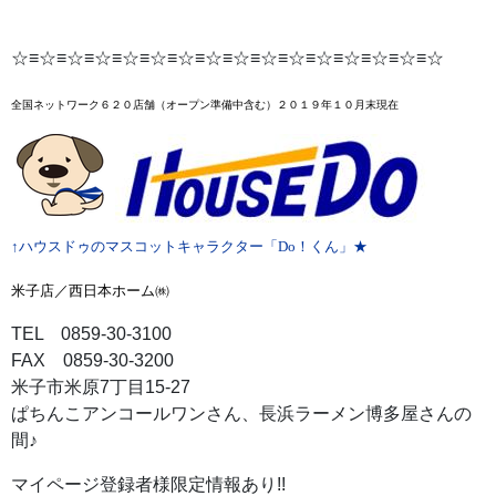
☆≡☆≡☆≡☆≡☆≡☆≡☆≡☆≡☆≡☆≡☆≡☆≡☆≡☆≡☆≡☆
全国ネットワーク６２０店舗
（オープン準備中含む）２０１９年１０月末
現在
↑ハウスドゥのマスコットキャラクター「Do！くん」★
米子店／西日本ホーム㈱
TEL 0859-30-3100
FAX 0859-30-3200
米子市米原7丁目15-27
ぱちんこアンコールワンさん、長浜ラーメン博多屋さんの
間♪
マイページ登録者様限定情報あり!!