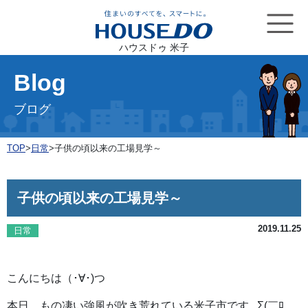
ハウスドゥ 米子
Blog
ブログ
TOP
>
日常
>
子供の頃以来の工場見学～
子供の頃以来の工場見学～
2019.11.25
日常
こんにちは（･∀･)つ
本日、もの凄い強風が吹き荒れている米子市です...Σ(￣ﾛ