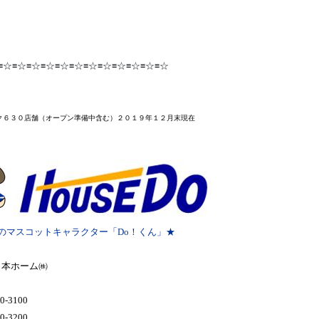
≡☆≡☆≡☆≡☆≡☆≡☆≡☆≡☆≡☆≡☆≡☆≡☆
ク６３０店舗
（オープン準備中含む）２０１９年１２月末
現在
のマスコットキャラクター「Do！くん」★
日本ホーム㈱
0-3100
0-3200