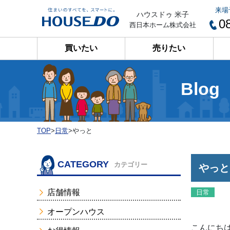
来場
ハウスドゥ 米子
0
西日本ホーム株式会社
買いたい
売りたい
Blog
TOP
>
日常
>
やっと
CATEGORY
カテゴリー
やっと
店舗情報
日常
オープンハウス
こんにちは