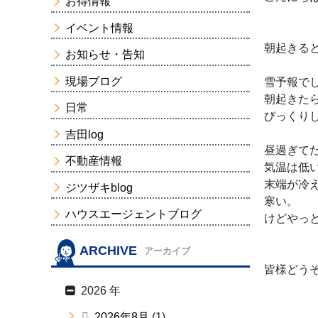
お得情報
イベント情報
朝起きる
お知らせ・告知
現場ブログ
雪予報で
朝起きたら
日常
びっくり
吉田log
昼過ぎて
不動産情報
気温は低い(
末端が冷
ジツザキblog
寒い。
ハウスエージェントブログ
けどやっ
ARCHIVE
アーカイブ
皆様どう
2026 年
2026年8月
(1)