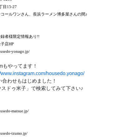
目15-27
ンコールワンさん、長浜ラーメン博多屋さんの間♪
録者様限定情報あり!!
子店HP
ousedo-yonago.jp/
gramもやってます！
://www.instagram.com/housedo.yonago/
問い合わせもはじめました！
スドゥ米子」で検索してみて下さい♪
usedo-matsue.jp/
ousedo-izumo.jp/