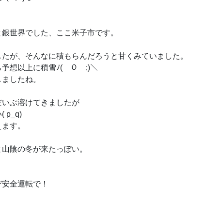
と銀世界でした、ここ米子市です。
したが、そんなに積もらんだろうと甘くみていました。
予想以上に積雪ﾉ(￣０￣;)＼
しましたね。
だいぶ溶けてきましたが
 p_q)
えます。
と山陰の冬が来たっぽい。
ぞ安全運転で！