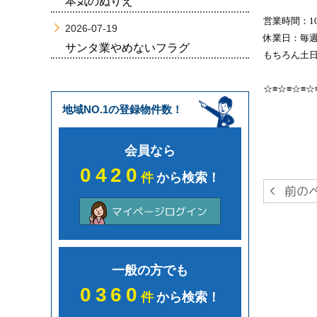
本気のぬりえ
営業時間：10
2026-07-19
休業日：毎
サンタ業やめないフラグ
もちろん土日
☆≡☆≡☆≡☆
地域NO.1の登録物件数！
会員なら
0420
件
から検索！
一般の方でも
0360
件
から検索！