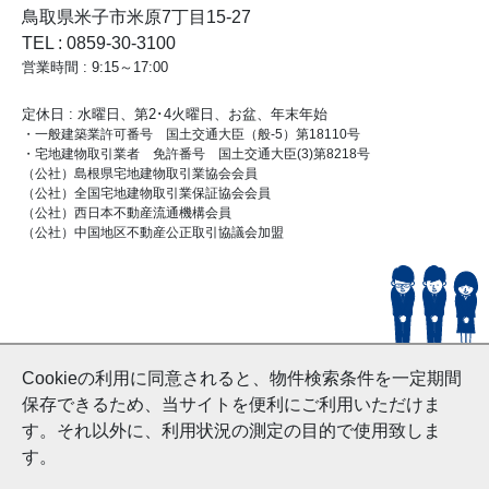
鳥取県米子市米原7丁目15-27
TEL : 0859-30-3100
営業時間 : 9:15～17:00
定休日 : 水曜日、第2･4火曜日、お盆、年末年始
・一般建築業許可番号 国土交通大臣（般-5）第18110号
・宅地建物取引業者 免許番号 国土交通大臣(3)第8218号
（公社）島根県宅地建物取引業協会会員
（公社）全国宅地建物取引業保証協会会員
（公社）西日本不動産流通機構会員
（公社）中国地区不動産公正取引協議会加盟
© HouseDoYonago
Cookieの利用に同意されると、物件検索条件を一定期間
and Nishinihon Home Co.ltd All Rights Reserved.
保存できるため、当サイトを便利にご利用いただけま
す。それ以外に、利用状況の測定の目的で使用致しま
す。