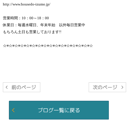
http://www.housedo-izumo.jp/
営業時間：10：00～18：00
休業日：毎週水曜日、年末年始 以外毎日営業中
もちろん土日も営業しております!!
☆≡☆≡☆≡☆≡☆≡☆≡☆≡☆≡☆≡☆≡☆≡☆≡☆≡☆≡☆≡☆