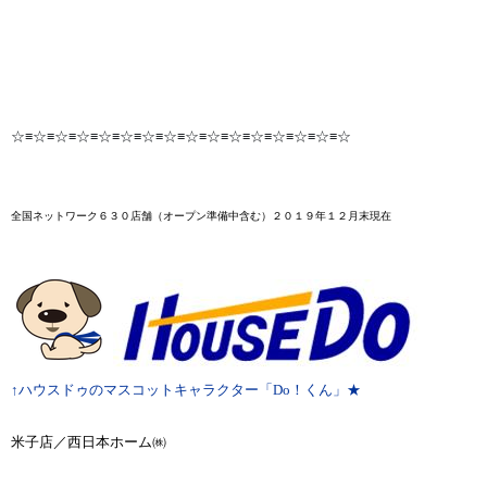
☆≡☆≡☆≡☆≡☆≡☆≡☆≡☆≡☆≡☆≡☆≡☆≡☆≡☆≡☆≡☆
全国ネットワーク６３０店舗
（オープン準備中含む）２０１９年１２月末
現在
↑ハウスドゥのマスコットキャラクター「Do！くん」★
米子店／西日本ホーム㈱