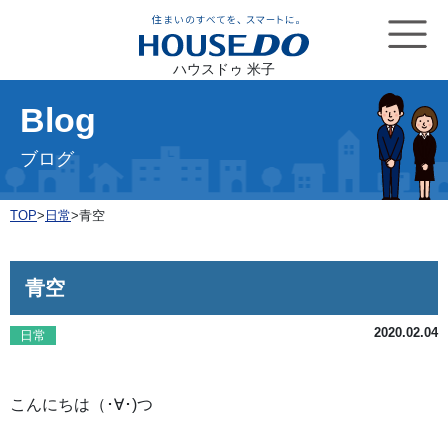
ハウスドゥ 米子
Blog
ブログ
TOP
>
日常
>
青空
青空
2020.02.04
日常
こんにちは（･∀･)つ