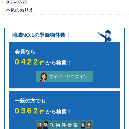
2026-07-25
本気のぬりえ
地域NO.1の登録物件数！
会員なら
0422
件
から検索！
一般の方でも
0362
件
から検索！