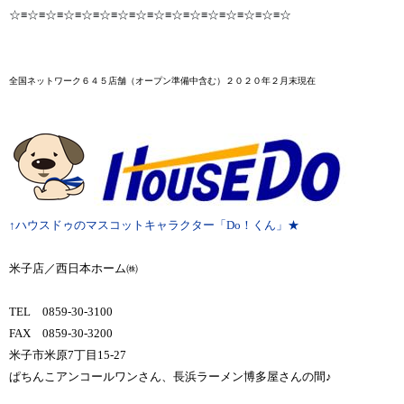
☆≡☆≡☆≡☆≡☆≡☆≡☆≡☆≡☆≡☆≡☆≡☆≡☆≡☆≡☆≡☆
全国ネットワーク６４５店舗
（オープン準備中含む）２０２０年２月末
現在
↑ハウスドゥのマスコットキャラクター「Do！くん」★
米子店／西日本ホーム㈱
TEL 0859-30-3100
FAX 0859-30-3200
米子市米原7丁目15-27
ぱちんこアンコールワンさん、長浜ラーメン博多屋さんの間♪