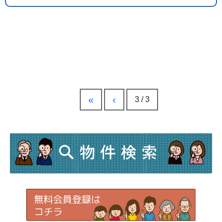
«
‹
3 / 3