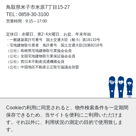
鳥取県米子市米原7丁目15-27
TEL : 0859-30-3100
営業時間 : 9:15～17:00
定休日 : 水曜日、第2･4火曜日、お盆、年末年始
・一般建築業許可番号 国土交通大臣（般-5）第18110号
・宅地建物取引業者 免許番号 国土交通大臣(3)第8218号
（公社）島根県宅地建物取引業協会会員
（公社）全国宅地建物取引業保証協会会員
（公社）西日本不動産流通機構会員
（公社）中国地区不動産公正取引協議会加盟
© HouseDoYonago
Cookieの利用に同意されると、物件検索条件を一定期間
and Nishinihon Home Co.ltd All Rights Reserved.
保存できるため、当サイトを便利にご利用いただけま
す。それ以外に、利用状況の測定の目的で使用致しま
す。